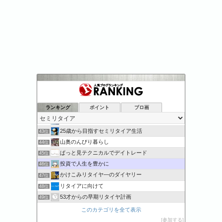
山籠りクロスグレード
39位
Second Life UP!
40位
ランキング
ポイント
ブロ画
毎日が祝日。
41位
55歳からのタイ語
42位
25歳から目指すセミリタイア生活
43位
山奥のんびり暮らし
44位
ぱっと見テクニカルでデイトレード
45位
投資で人生を豊かに
46位
かけこみリタイヤ―のダイヤリー
47位
リタイアに向けて
48位
53才からの早期リタイヤ計画
49位
スパコンSEが効率的投資で一家セミリタイアするブログ
50位
このカテゴリを全て表示
働かない生活を満喫する人の家計簿
51位
参加する