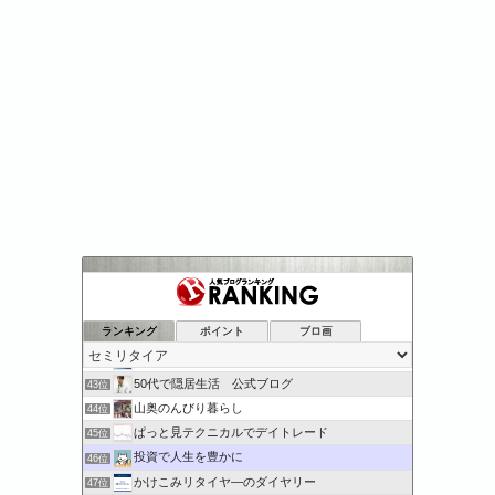
自由になりたい -セミリタイアを目指して-
39位
山籠りクロスグレード
40位
ランキング
ポイント
ブロ画
毎日が祝日。
41位
55歳からのタイ語
42位
50代で隠居生活 公式ブログ
43位
山奥のんびり暮らし
44位
ぱっと見テクニカルでデイトレード
45位
投資で人生を豊かに
46位
かけこみリタイヤ―のダイヤリー
47位