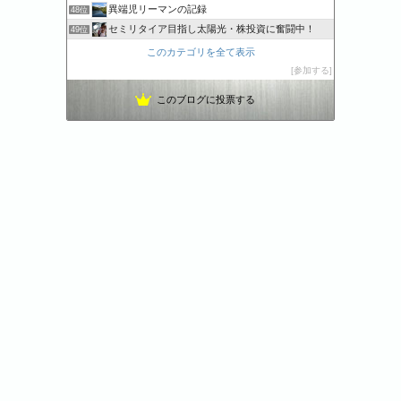
異端児リーマンの記録
48位
セミリタイア目指し太陽光・株投資に奮闘中！
49位
リタイアに向けて
50位
このカテゴリを全て表示
53才からの早期リタイヤ計画
51位
参加する
スパコンSEが効率的投資で一家セミリタイアするブログ
52位
このブログに投票する
働かない生活を満喫する人の家計簿
53位