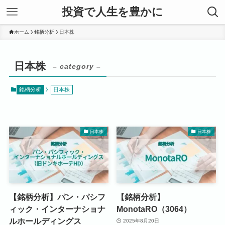
投資で人生を豊かに
ホーム
銘柄分析
日本株
日本株
– category –
銘柄分析
日本株
日本株
日本株
【銘柄分析】パン・パシフ
【銘柄分析】
ィック・インターナショナ
MonotaRO（3064）
ルホールディングス
2025年8月20日