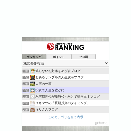
日本株式投資ブログ｜コツコツ堅実に稼ぐ！
11位
ともの彩と
12位
ランキング
ポイント
ブロ画
明日の事は明日やる〜株主優待の記録
13位
株活中です
14位
減らないお財布をめざすブログ
15位
とあるサンプルの人生航海ブログ
16位
大河の一滴
17位
投資で人生を豊かに
18位
氷河期世代が新時代へ向けて動き出すブログ
19位
ユキマツの「長期投資のタイミング」
20位
うりさんブログ
21位
増えたいフラウ
22位
このカテゴリを全て表示
ケン坊の資産運用日記
23位
参加する
ともっぴ夫婦の夢見る配当生活
24位