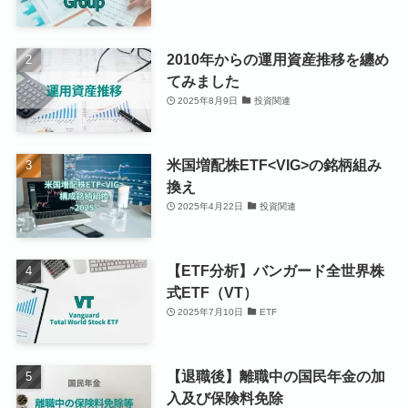
2010年からの運用資産推移を纏め
てみました
2025年8月9日
投資関連
米国増配株ETF<VIG>の銘柄組み
換え
2025年4月22日
投資関連
【ETF分析】バンガード全世界株
式ETF（VT）
2025年7月10日
ETF
【退職後】離職中の国民年金の加
入及び保険料免除