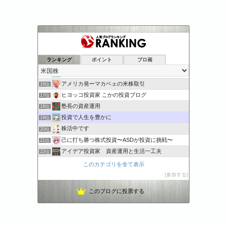
モノクロさん家（チ）の運用記
12位
A-BOUTの初心者資産運用方法
13位
ランキング
ポイント
ブロ画
老後の生活費5,000万円を目指し中長期投資を楽しむ暮らし
14位
『タクドラたみ』の米国株投資
15位
アメリカ発ーマカベェの米株取引
16位
ヒヨッコ投資家 こかの投資ブログ
17位
塾長の資産運用
18位
投資で人生を豊かに
19位
株活中です
20位
己に打ち勝つ株式投資〜ASDが投資に挑戦〜
21位
アイデア投資家 資産運用と生活一工夫
22位
初心者が始めるアメリカ株式投資
23位
このカテゴリを全て表示
アメリカ株の投資備考録
24位
参加する
ビスコの米国株投資 | 投資で未来を切り開こう！！
25位
このブログに投票する
戦略的人生設計 | 人生ROI
26位