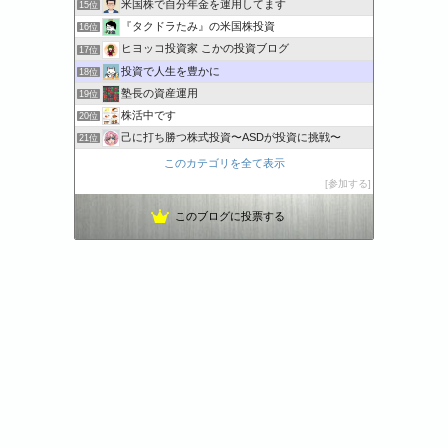
米国株で自分年金を運用してます
15位
『タクドラたみ』の米国株投資
16位
ヒヨッコ投資家 こかの投資ブログ
17位
投資で人生を豊かに
18位
塾長の資産運用
19位
株活中です
20位
己に打ち勝つ株式投資〜ASDが投資に挑戦〜
21位
アイデア投資家 資産運用と生活一工夫
22位
このカテゴリを全て表示
初心者が始めるアメリカ株式投資
23位
参加する
アメリカ株の投資備考録
24位
このブログに投票する
ビスコの米国株投資 | 投資で未来を切り開こう！！
25位