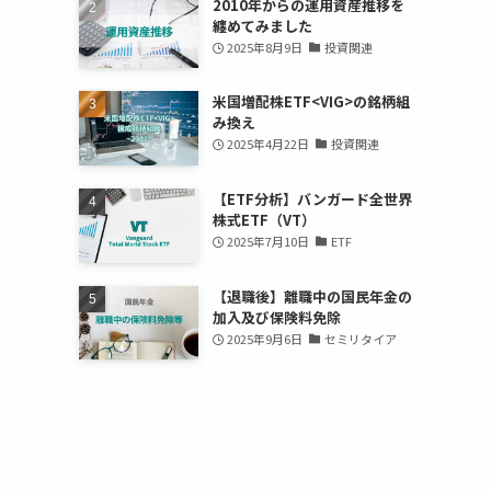
2010年からの運用資産推移を
纏めてみました
2025年8月9日
投資関連
米国増配株ETF<VIG>の銘柄組
み換え
2025年4月22日
投資関連
【ETF分析】バンガード全世界
株式ETF（VT）
2025年7月10日
ETF
【退職後】離職中の国民年金の
加入及び保険料免除
2025年9月6日
セミリタイア