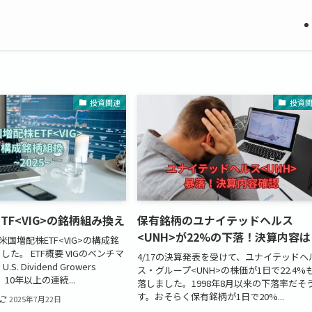
投資関連
投資
TF<VIG>の銘柄組み換え
保有銘柄のユナイテッドヘルス
<UNH>が22%の下落！決算内容
に米国増配株ETF<VIG>の構成銘
た。 ETF概要 VIGのベンチマ
4/17の決算発表を受けて、ユナイテッドヘ
S. Dividend Growers
ス・グループ<UNH>の株価が1日で22.4%
、10年以上の連続...
落しました。1998年8月以来の下落率だそ
す。おそらく保有銘柄が1日で20%...
2025年7月22日