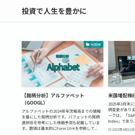
投資で人生を豊かに
米国株
【銘柄分析】アルファベット
米国増配株E
（GOOGL）
2025年3月末
柄変更がありまし
アルファベットの2024年年次報告までの情報
ークは、「S&P U.
を基にした銘柄分析です。バフェットの銘柄
Index」であり
選択術を参考にした株価予測も記載していま
す。数値は基本的にForm 10-Kを参照して...
2025年4月22日