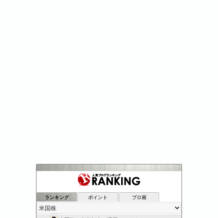
A-BOUTの初心者資産運用方法
11位
幸せ毎月配当| 株で毎月配当金をもらい幸せになるブログで…
12位
ランキング
ポイント
ブロ画
アメリカ発ーマカベェの米株取引
13位
モノクロさん家（チ）の運用記
14位