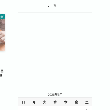
国株
を基
択
。
.
2026年8月
日
月
火
水
木
金
土