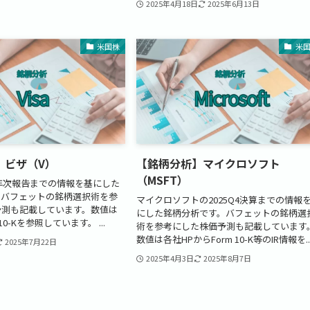
2025年4月18日
2025年6月13日
米国株
米
】ビザ（V）
【銘柄分析】マイクロソフト
（MSFT）
年年次報告までの情報を基にした
。バフェットの銘柄選択術を参
マイクロソフトの2025Q4決算までの情報
予測も記載しています。数値は
にした銘柄分析です。バフェットの銘柄選
10-Kを参照しています。 ...
術を参考にした株価予測も記載しています
数値は各社HPからForm 10-K等のIR情報を..
2025年7月22日
2025年4月3日
2025年8月7日