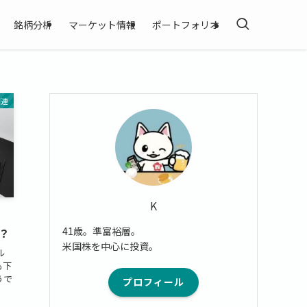
銘柄分析
マーケット情報
ポートフォリオ
関連
K
41歳。準富裕層。
は？
米国株を中心に投資。
ル
も下
うで
プロフィール