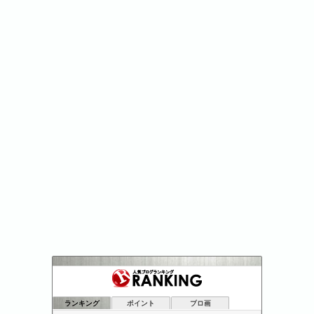
モノクロさん家（チ）の運用記
12位
A-BOUTの初心者資産運用方法
13位
ランキング
ポイント
ブロ画
老後の生活費5,000万円を目指し中長期投資を楽しむ暮らし
14位