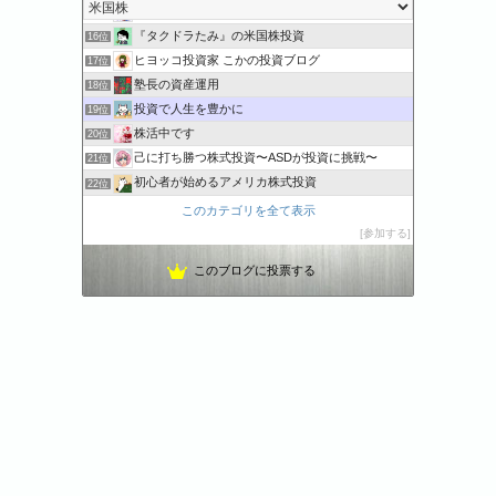
アメリカ発ーマカベェの米株取引
15位
『タクドラたみ』の米国株投資
16位
ヒヨッコ投資家 こかの投資ブログ
17位
塾長の資産運用
18位
投資で人生を豊かに
19位
株活中です
20位
己に打ち勝つ株式投資〜ASDが投資に挑戦〜
21位
初心者が始めるアメリカ株式投資
22位
アメリカ株の投資備考録
23位
このカテゴリを全て表示
アイデア投資家 資産運用と生活一工夫
24位
参加する
ビスコの米国株投資 | 投資で未来を切り開こう！！
25位
このブログに投票する
戦略的人生設計 | 人生ROI
26位