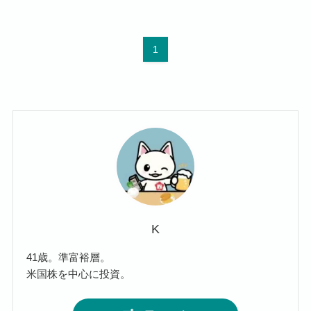
1
K
41歳。準富裕層。
米国株を中心に投資。