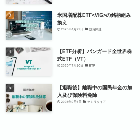
米国増配株ETF<VIG>の銘柄組み
換え
2025年4月22日
投資関連
【ETF分析】バンガード全世界株
式ETF（VT）
2025年7月10日
ETF
【退職後】離職中の国民年金の加
入及び保険料免除
2025年9月6日
セミリタイア