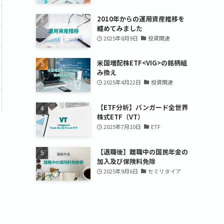
2010年からの運用資産推移を
纏めてみました
2025年8月9日
投資関連
米国増配株ETF<VIG>の銘柄組
み換え
2025年4月22日
投資関連
【ETF分析】バンガード全世界
株式ETF（VT）
2025年7月10日
ETF
【退職後】離職中の国民年金の
加入及び保険料免除
2025年9月6日
セミリタイア