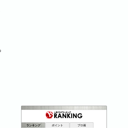
総
%
山籠りクロスグレード
40位
Second Life UP!
41位
ランキング
ポイント
ブロ画
毎日が祝日。
42位