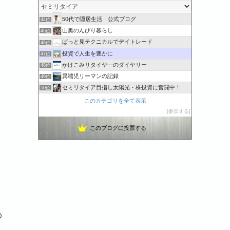
55歳からのタイ語
43位
50代で隠居生活 公式ブログ
44位
山奥のんびり暮らし
45位
ぱっと見テクニカルでデイトレード
46位
投資で人生を豊かに
47位
かけこみリタイヤ―のダイヤリー
48位
異端児リーマンの記録
49位
セミリタイア目指し太陽光・株投資に奮闘中！
50位
リタイアに向けて
51位
このカテゴリを全て表示
53才からの早期リタイヤ計画
52位
参加する
スパコンSEが効率的投資で一家セミリタイアするブログ
53位
このブログに投票する
働かない生活を満喫する人の家計簿
54位
の